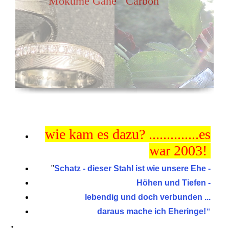
Mokume Gane Carbon
wie kam es dazu? ..............es
war 2003!
"
Schatz - dieser Stahl ist wie unsere Ehe -
Höhen und Tiefen -
lebendig und doch verbunden ...
daraus mache ich Eheringe!
"
"