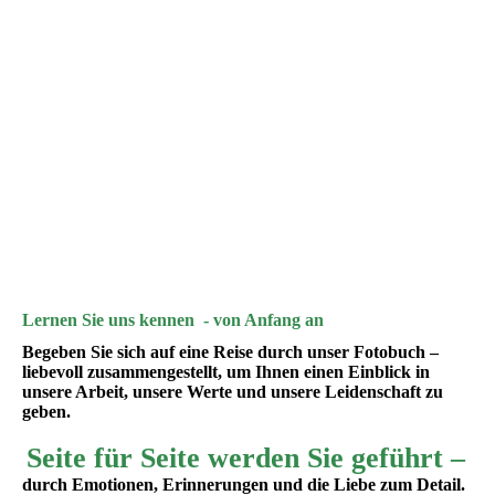
feine cordel eingelasert Edelstahlring 390€ Paar
Herz vertieft in Edelstahl 290€ /Paar 390€ / Titan
zartes Ringpaar in mattierten Edelstahl mit Brillant 390€/Paar
Damaststahl mit echt Rosegold, hartvergoldet 1450€ /Paar
Damast mit erhobenem Goldband mittig €1650
Mokume Gane Silber/Palladium, Brillant € 1950
Mokume Gane - Gold /Palladium/Silber € 2690
Lernen Sie uns kennen - von Anfang an
Begeben Sie sich auf eine Reise durch unser Fotobuch –
liebevoll zusammengestellt, um Ihnen einen Einblick in
unsere Arbeit, unsere Werte und unsere Leidenschaft zu
geben.
Seite für Seite werden Sie geführt –
durch Emotionen, Erinnerungen und die Liebe zum Detail.