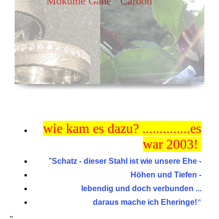
Mokume Gane Carbon
wie kam es dazu? ..............es
war 2003!
"
Schatz - dieser Stahl ist wie unsere Ehe -
Höhen und Tiefen -
lebendig und doch verbunden ...
daraus mache ich Eheringe!
"
"