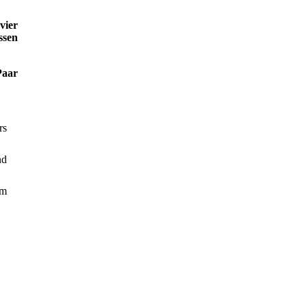
vier
ssen
Paar
rs
nd
em