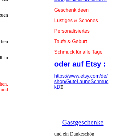
Geschenkideen
euen
Lustiges & Schönes
Personalisiertes
Taufe & Geburt
chen
Schmuck für alle Tage
l in
oder auf Etsy :
https://www.etsy.com/de/
shop/GuteLauneSchmuc
hen,
kD
E
 und
Gastgeschenke
und ein Dankeschön