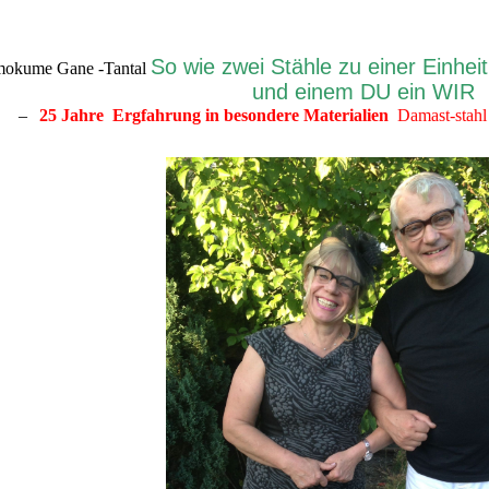
So wie zwei Stähle zu einer Einhei
mokume Gane -Tantal
und einem DU ein WI
–
25 Jahre Ergfahrung in besondere Materialien
Damast-sta